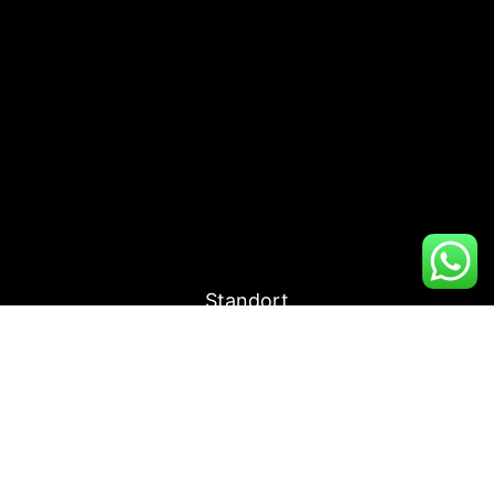
Standort
Hauptstraße 60
34621 Frielendorf
Quick Links
Home
Datenschutz